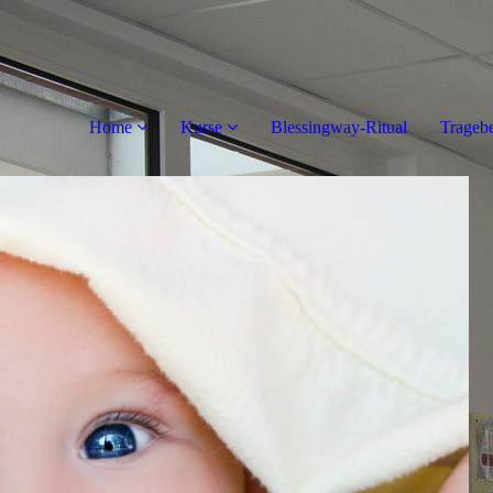
Home
Kurse
Blessingway-Ritual
Trageb